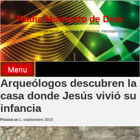
Skip
to
content
Radio Momento de Dios
Tu radio cristiana con músicas, noticias, testimonios, mensajes y más.
Menu
Arqueólogos descubren la
casa donde Jesús vivió su
infancia
Posted on
1. septiembre 2015