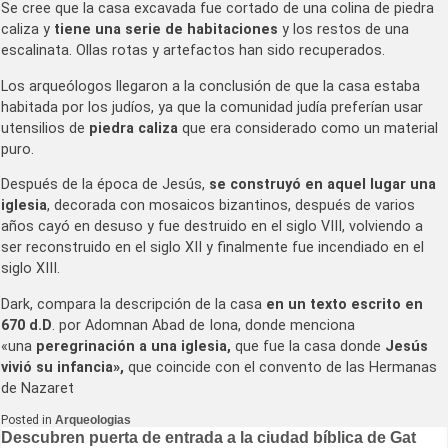
Se cree que la casa excavada fue cortado de una colina de piedra
caliza y
tiene una serie de habitaciones
y los restos de una
escalinata. Ollas rotas y artefactos han sido recuperados.
Los arqueólogos llegaron a la conclusión de que la casa estaba
habitada por los judíos, ya que la comunidad judía preferían usar
utensilios de
piedra caliza
que era considerado como un material
puro.
Después de la época de Jesús,
se construyó en aquel lugar una
iglesia
, decorada con mosaicos bizantinos, después de varios
años cayó en desuso y fue destruido en el siglo VIII, volviendo a
ser reconstruido en el siglo XII y finalmente fue incendiado en el
siglo XIII.
Dark, compara la descripción de la casa
en un texto escrito en
670 d.D
. por Adomnan Abad de Iona, donde menciona
«una
peregrinación a una iglesia,
que fue la casa donde
Jesús
vivió su infancia»,
que coincide con el convento de las Hermanas
de Nazaret
Posted in
Arqueologias
Navegación
Descubren puerta de entrada a la ciudad bíblica de Gat