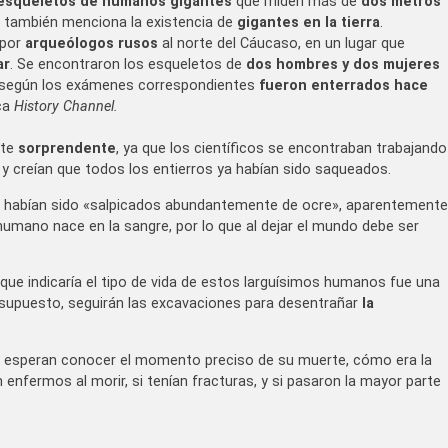
esqueletos de humanos gigantes
que miden más de
dos metros
4
también menciona la existencia de
gigantes en la tierra
.
 por
arqueólogos rusos
al norte del Cáucaso, en un lugar que
ar
. Se encontraron los esqueletos de
dos hombres y dos mujeres
e según los exámenes correspondientes
fueron enterrados hace
ca
History Channel.
nte
sorprendente
, ya que los científicos se encontraban trabajando
, y creían que todos los entierros ya habían sido saqueados.
s habían sido «salpicados abundantemente de ocre», aparentemente
humano nace en la sangre, por lo que al dejar el mundo debe ser
que indicaría el tipo de vida de estos larguísimos humanos fue una
 supuesto, seguirán las excavaciones para desentrañar
la
es esperan conocer el momento preciso de su muerte, cómo era la
n enfermos al morir, si tenían fracturas, y si pasaron la mayor parte