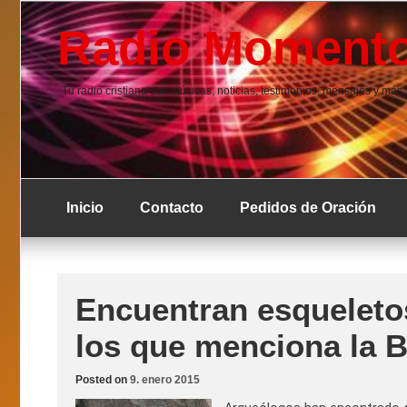
Skip
to
Radio Momento
content
Tu radio cristiana con músicas, noticias, testimonios, mensajes y más.
Inicio
Contacto
Pedidos de Oración
Encuentran esqueleto
los que menciona la B
Posted on
9. enero 2015