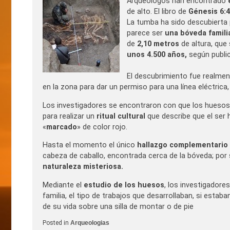
Arqueólogos han encontrado
de alto. El libro de
Génesis 6:
La tumba ha sido descubierta
parece ser
una bóveda famili
de
2,10 metros
de altura, qu
unos 4.500 años,
según publi
El descubrimiento fue realme
en la zona para dar un permiso para una línea eléctrica
Los investigadores se encontraron con que los hueso
para realizar un
ritual cultural
que describe que el ser 
«
marcado
» de color rojo.
Hasta el momento el único
hallazgo complementario
cabeza de caballo, encontrada cerca de la bóveda; por
naturaleza misteriosa.
Mediante el
estudio de los huesos
, los investigador
familia, el tipo de trabajos que desarrollaban, si estaba
de su vida sobre una silla de montar o de pie
Posted in
Arqueologias