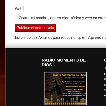
Web
Guarda mi nombre, correo electrónico y web en este
Este sitio usa Akismet para reducir el spam.
Aprende c
RADIO MOMENTO DE
DIOS
J
L
O
G
O
e