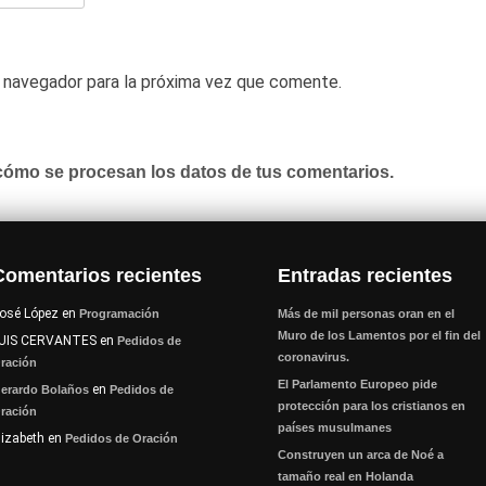
 navegador para la próxima vez que comente.
ómo se procesan los datos de tus comentarios.
Comentarios recientes
Entradas recientes
osé López
en
Programación
Más de mil personas oran en el
Muro de los Lamentos por el fin del
UIS CERVANTES
en
Pedidos de
coronavirus.
ración
El Parlamento Europeo pide
en
erardo Bolaños
Pedidos de
protección para los cristianos en
ración
países musulmanes
lizabeth
en
Pedidos de Oración
Construyen un arca de Noé a
tamaño real en Holanda