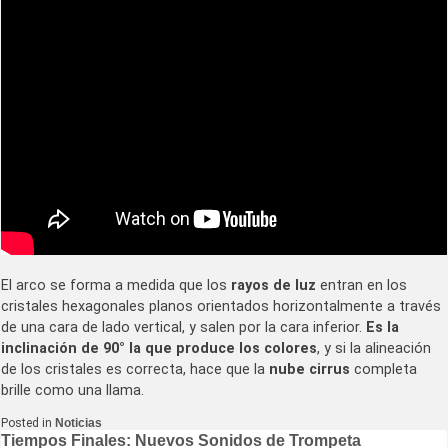
El arco se forma a medida que los
rayos de luz
entran en los
cristales hexagonales planos orientados horizontalmente a través
de una cara de lado vertical, y salen por la cara inferior.
Es la
inclinación de 90° la que produce los colores
, y si la alineación
de los cristales es correcta, hace que la
nube cirrus
completa
brille como una llama.
Posted in
Noticias
Navegación
Tiempos Finales: Nuevos Sonidos de Trompeta