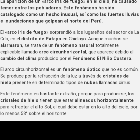
La aparición de un «arco iris de fuego» en el cielo, ha causado
temor entre los pobladores. Este fenómeno ha sido
catalogado como un hecho inusual, así como las fuertes lluvias
e inundaciones que golpean el norte del Perú.
El «
arco iris de fuego
» sorprendió a los lugareños del sector de La
Cría, en el
distrito de Pátapo
en Chiclayo. Aunque muchos se
alarmaron
, se trata de un
fenómeno natural
totalmente
explicable llamado
arco circunhorizontal
, que aparece debido al
cambio del clima
producido por el
Fenómeno El Niño Costero.
El arco circunhorizontal es un
fenómeno óptico
que no es común.
Se produce por la refracción de la luz a través de
cristales de
hielo
presente en determinado tipos de
nubes
llamadas cirrus.
Este fenómeno es bastante extraño, porque para producirse, los
cristales de hielo
tienen que estar
alineados horizontalmente
para refractar el alto Sol, el cual debe estar en lo alto del cielo, por
lo menos 58° sobre el horizonte.