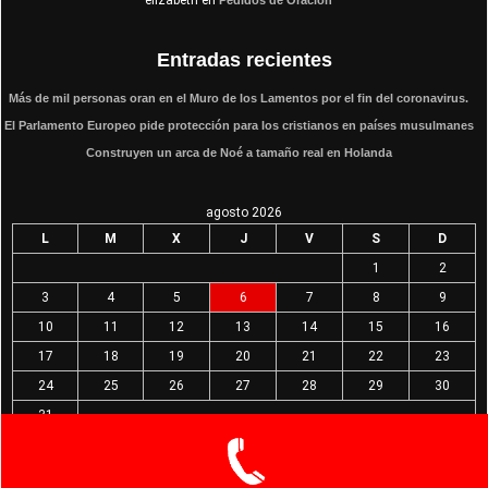
Entradas recientes
Más de mil personas oran en el Muro de los Lamentos por el fin del coronavirus.
El Parlamento Europeo pide protección para los cristianos en países musulmanes
Construyen un arca de Noé a tamaño real en Holanda
agosto 2026
L
M
X
J
V
S
D
1
2
3
4
5
6
7
8
9
10
11
12
13
14
15
16
17
18
19
20
21
22
23
24
25
26
27
28
29
30
31
« Mar