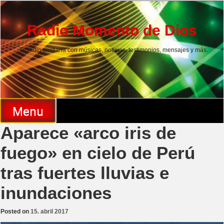
Skip
to
content
Radio Momento de Dios
Tu radio cristiana con músicas, noticias, testimonios, mensajes y más.
Menu
Aparece «arco iris de
fuego» en cielo de Perú
tras fuertes lluvias e
inundaciones
Posted on
15. abril 2017