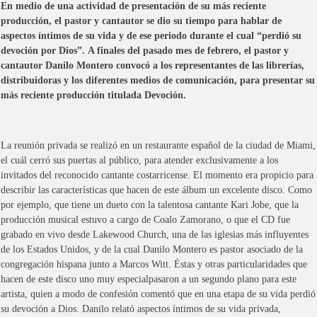
En medio de una
actividad
de presentación de su más reciente
producción, el pastor y cantautor se dio su tiempo
para
hablar de
aspectos
íntimos de su vida y de ese periodo durante el cual “perdió su
devoción por Dios”.
A finales del pasado mes de febrero, el pastor y
cantautor Danilo Montero convocó a los representantes de las librerías,
distribuidoras y los diferentes medios de comunicación, para presentar su
más reciente producción titulada Devoción.
La reunión
privada
se realizó en un restaurante español de la
ciudad
de Miami,
el cuál cerró sus puertas al público, para atender exclusivamente a los
invitados del reconocido cantante costarricense.
El momento era propicio para
describir las características que hacen de este álbum un excelente disco. Como
por ejemplo
, que tiene un dueto con la talentosa cantante Kari Jobe, que la
producción musical estuvo a cargo de Coalo Zamorano, o que el CD fue
grabado en vivo desde Lakewood Church, una de las iglesias más influyentes
de los Estados Unidos, y de la cual Danilo Montero es pastor asociado de la
congregación hispana junto a Marcos Witt.
Éstas y otras particularidades que
hacen de este disco uno muy especialpasaron a un segundo
plano
para este
artista, quien a modo de confesión comentó que en una etapa de su vida perdió
su devoción a Dios.
Danilo relató aspectos íntimos de su vida privada,