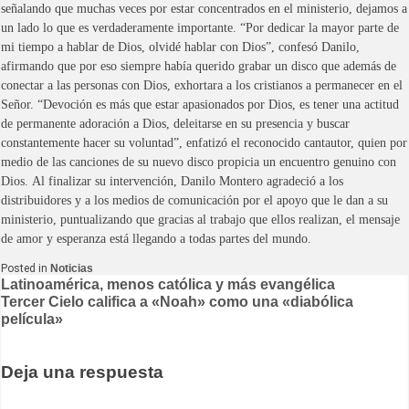
señalando que muchas veces por estar concentrados en el ministerio, dejamos a
un lado lo que es verdaderamente importante.
“Por dedicar la mayor
parte
de
mi tiempo a hablar de Dios, olvidé hablar con Dios”, confesó Danilo,
afirmando que por eso siempre había querido grabar un disco que además de
conectar a las personas con Dios, exhortara a los
cristianos
a permanecer en el
Señor.
“Devoción es más que estar apasionados por Dios, es tener una actitud
de permanente adoración a Dios, deleitarse en su presencia y
buscar
constantemente hacer su voluntad”, enfatizó el reconocido cantautor, quien por
medio de las
canciones
de su nuevo disco propicia un encuentro genuino con
Dios.
Al finalizar su intervención, Danilo Montero agradeció a los
distribuidores y a los medios de comunicación por el apoyo que le dan a su
ministerio, puntualizando que gracias al trabajo que ellos realizan, el mensaje
de amor y esperanza está llegando a todas partes del mundo.
Posted in
Noticias
Navegación
Latinoamérica, menos católica y más evangélica
Tercer Cielo califica a «Noah» como una «diabólica
de
película»
entradas
Deja una respuesta