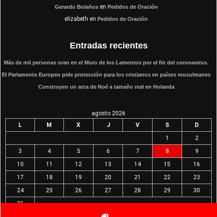
en
Gerardo Bolaños
Pedidos de Oración
elizabeth
en
Pedidos de Oración
Entradas recientes
Más de mil personas oran en el Muro de los Lamentos por el fin del coronavirus.
El Parlamento Europeo pide protección para los cristianos en países musulmanes
Construyen un arca de Noé a tamaño real en Holanda
agosto 2026
L
M
X
J
V
S
D
1
2
3
4
5
6
7
8
9
10
11
12
13
14
15
16
17
18
19
20
21
22
23
24
25
26
27
28
29
30
31