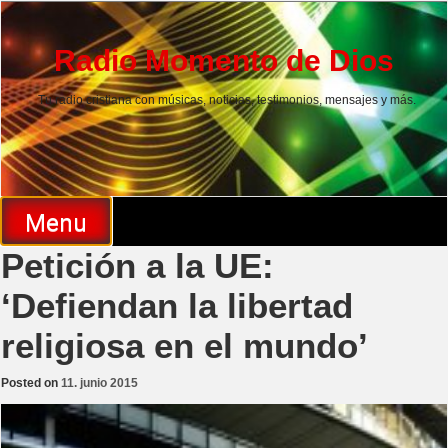
Skip
to
content
Radio Momento de Dios
Tu radio cristiana con músicas, noticias, testimonios, mensajes y más.
Menu
Petición a la UE:
‘Defiendan la libertad
religiosa en el mundo’
Posted on
11. junio 2015