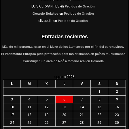
LUIS CERVANTES
en
Pedidos de Oración
en
Gerardo Bolaños
Pedidos de Oración
elizabeth
en
Pedidos de Oración
Entradas recientes
Más de mil personas oran en el Muro de los Lamentos por el fin del coronavirus.
El Parlamento Europeo pide protección para los cristianos en países musulmanes
Construyen un arca de Noé a tamaño real en Holanda
agosto 2026
L
M
X
J
V
S
D
1
2
3
4
5
6
7
8
9
10
11
12
13
14
15
16
17
18
19
20
21
22
23
24
25
26
27
28
29
30