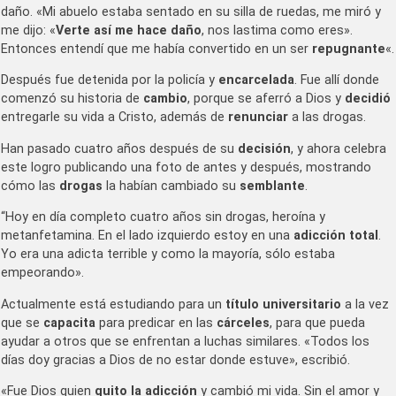
daño. «Mi abuelo estaba sentado en su silla de ruedas, me miró y
me dijo: «
Verte así me hace daño
, nos lastima como eres».
Entonces entendí que me había convertido en un ser
repugnante
«.
Después fue detenida por la policía y
encarcelada
. Fue allí donde
comenzó su historia de
cambio
, porque se aferró a Dios y
decidió
entregarle su vida a Cristo, además de
renunciar
a las drogas.
Han pasado cuatro años después de su
decisión
, y ahora celebra
este logro publicando una foto de antes y después, mostrando
cómo las
drogas
la habían cambiado su
semblante
.
“Hoy en día completo cuatro años sin drogas, heroína y
metanfetamina. En el lado izquierdo estoy en una
adicción total
.
Yo era una adicta terrible y como la mayoría, sólo estaba
empeorando».
Actualmente está estudiando para un
título universitario
a la vez
que se
capacita
para predicar en las
cárceles
, para que pueda
ayudar a otros que se enfrentan a luchas similares. «Todos los
días doy gracias a Dios de no estar donde estuve», escribió.
«Fue Dios quien
quito la adicción
y cambió mi vida. Sin el amor y