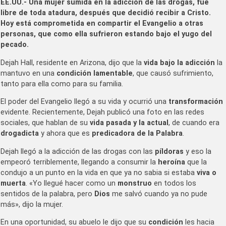
EE.UU.- Una mujer sumida en la adicción de las drogas, fue
libre de toda atadura, después que decidió recibir a Cristo.
Hoy está comprometida en compartir el Evangelio a otras
personas, que como ella sufrieron estando bajo el yugo del
pecado.
Dejah Hall, residente en Arizona, dijo que la
vida bajo la adicción
la
mantuvo en una
condición lamentable
, que causó sufrimiento,
tanto para ella como para su familia.
El poder del Evangelio llegó a su vida y ocurrió una
transformación
evidente. Recientemente, Dejah publicó una foto en las redes
sociales, que hablan de su
vida pasada y la actual
, de cuando era
drogadicta
y ahora que es
predicadora de la Palabra
.
Dejah llegó a la adicción de las drogas con las
píldoras
y eso la
empeoró terriblemente, llegando a consumir la
heroína
que la
condujo a un punto en la vida en que ya no sabia si estaba
viva o
muerta
. «Yo llegué hacer como un
monstruo
en todos los
sentidos de la palabra, pero
Dios
me salvó cuando ya no pude
más», dijo la mujer.
En una oportunidad, su abuelo le dijo que su
condición
les hacia