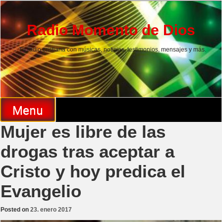
Skip
to
content
Radio Momento de Dios
Tu radio cristiana con músicas, noticias, testimonios, mensajes y más.
Menu
Mujer es libre de las
drogas tras aceptar a
Cristo y hoy predica el
Evangelio
Posted on
23. enero 2017