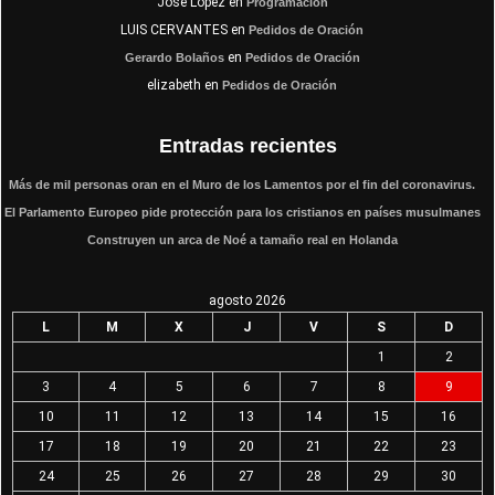
José López
en
Programación
LUIS CERVANTES
en
Pedidos de Oración
en
Gerardo Bolaños
Pedidos de Oración
elizabeth
en
Pedidos de Oración
Entradas recientes
Más de mil personas oran en el Muro de los Lamentos por el fin del coronavirus.
El Parlamento Europeo pide protección para los cristianos en países musulmanes
Construyen un arca de Noé a tamaño real en Holanda
agosto 2026
L
M
X
J
V
S
D
1
2
3
4
5
6
7
8
9
10
11
12
13
14
15
16
17
18
19
20
21
22
23
24
25
26
27
28
29
30