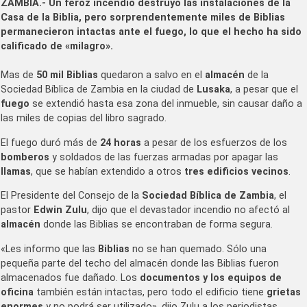
ZAMBIA.- Un feroz incendio destruyó las instalaciones de la
Casa de la Biblia, pero sorprendentemente miles de Biblias
permanecieron intactas ante el fuego, lo que el hecho ha sido
calificado de «milagro».
Mas de
50 mil Biblias
quedaron a salvo en el
almacén
de la
Sociedad Bíblica de Zambia en la ciudad de
Lusaka
, a pesar que el
fuego
se extendió hasta esa zona del inmueble, sin causar daño a
las miles de copias del libro sagrado.
El fuego duró más de
24 horas
a pesar de los esfuerzos de los
bomberos
y soldados de las fuerzas armadas por apagar las
llamas
, que se habían extendido a otros
tres edificios vecinos
.
El Presidente del Consejo de la
Sociedad Bíblica de Zambia
, el
pastor
Edwin Zulu
, dijo que el devastador incendio no afectó al
almacén
donde las Biblias se encontraban de forma segura.
«Les informo que las
Biblias
no se han quemado. Sólo una
pequeña parte del techo del almacén donde las Biblias fueron
almacenados fue dañado. Los
documentos y los equipos de
oficina
también están intactas, pero todo el edificio tiene
grietas
enormes
y no podrá ser utilizado», dijo Zulu a los periodistas.