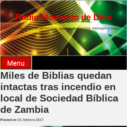
Skip
to
content
Radio Momento de Dios
Tu radio cristiana con músicas, noticias, testimonios, mensajes y más.
Menu
Miles de Biblias quedan
intactas tras incendio en
local de Sociedad Bíblica
de Zambia
Posted on
15. febrero 2017