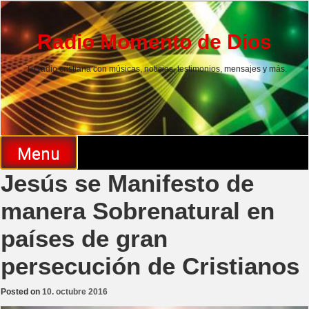
Skip
to
content
Radio Momento de Dios
Tu radio cristiana con músicas, noticias, testimonios, mensajes y más.
Menu
Jesús se Manifesto de
manera Sobrenatural en
países de gran
persecución de Cristianos
Posted on
10. octubre 2016