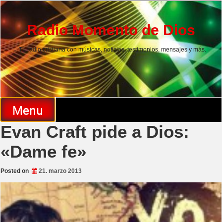
Skip
to
content
Radio Momento de Dios
Tu radio cristiana con músicas, noticias, testimonios, mensajes y más.
Menu
Evan Craft pide a Dios:
«Dame fe»
Posted on
21. marzo 2013