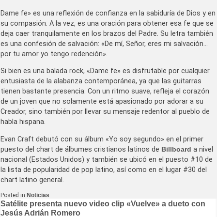
Dame fe» es una reflexión de confianza en la sabiduría de Dios y en
su compasión. A la vez, es una oración para obtener esa fe que se
deja caer tranquilamente en los brazos del Padre. Su letra también
es una confesión de salvación: «De mí, Señor, eres mi salvación…
por tu amor yo tengo redención».
Si bien es una balada rock, «Dame fe» es disfrutable por cualquier
entusiasta de la alabanza contemporánea, ya que las guitarras
tienen bastante presencia. Con un ritmo suave, refleja el corazón
de un joven que no solamente está apasionado por adorar a su
Creador, sino también por llevar su mensaje redentor al pueblo de
habla hispana.
Evan Craft debutó con su álbum «Yo soy segundo» en el primer
puesto del chart de álbumes cristianos latinos de
Billboard
a nivel
nacional (Estados Unidos) y también se ubicó en el puesto #10 de
la lista de popularidad de pop latino, así como en el lugar #30 del
chart latino general.
Posted in
Noticias
Navegación
Satélite presenta nuevo video clip «Vuelve» a dueto con
Jesús Adrián Romero