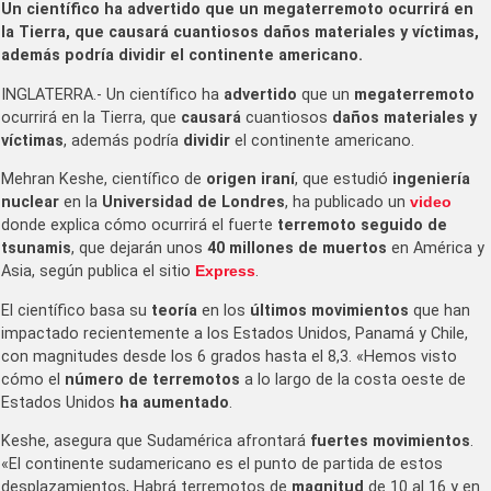
Un científico ha advertido que un megaterremoto ocurrirá en
la Tierra, que causará cuantiosos daños materiales y víctimas,
además podría dividir el continente americano.
INGLATERRA.- Un científico ha
advertido
que un
megaterremoto
ocurrirá en la Tierra, que
causará
cuantiosos
daños materiales y
víctimas
, además podría
dividir
el continente americano.
Mehran Keshe, científico de
origen iraní
, que estudió
ingeniería
nuclear
en la
Universidad de Londres
, ha publicado un
video
donde explica cómo ocurrirá el fuerte
terremoto seguido de
tsunamis
, que dejarán unos
40 millones de muertos
en América y
Asia, según publica el sitio
Express
.
El científico basa su
teoría
en los
últimos movimientos
que han
impactado recientemente a los Estados Unidos, Panamá y Chile,
con magnitudes desde los 6 grados hasta el 8,3. «Hemos visto
cómo el
número de terremotos
a lo largo de la costa oeste de
Estados Unidos
ha aumentado
.
Keshe, asegura que Sudamérica afrontará
fuertes movimientos
.
«El continente sudamericano es el punto de partida de estos
desplazamientos, Habrá terremotos de
magnitud
de 10 al 16 y en