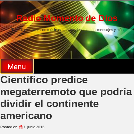
Skip
to
content
Radio Momento de Dios
Tu radio cristiana con músicas, noticias, testimonios, mensajes y más.
Menu
Científico predice
megaterremoto que podría
dividir el continente
americano
Posted on
7. junio 2016