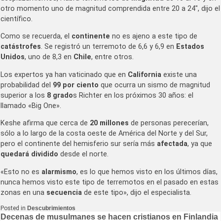
otro momento uno de magnitud comprendida entre 20 a 24″, dijo el
científico.
Como se recuerda, el
continente
no es ajeno a este tipo de
catástrofes
. Se registró un terremoto de 6,6 y 6,9 en
Estados
Unidos
, uno de 8,3 en
Chile
, entre otros.
Los expertos ya han vaticinado que en
California
existe una
probabilidad del
99 por ciento
que ocurra un sismo de magnitud
superior a los
8 grado
s Richter en los próximos 30 años: el
llamado «Big One».
Keshe afirma que cerca de
20 millones
de personas perecerían,
sólo a lo largo de la costa oeste de América del Norte y del Sur,
pero el continente del hemisferio sur sería más
afectada
, ya que
quedará dividido
desde el norte.
«Esto no es
alarmismo
, es lo que hemos visto en los últimos días,
nunca hemos visto este tipo de terremotos en el pasado en estas
zonas en una
secuencia
de este tipo», dijo el especialista.
Posted in
Descubrimientos
Navegación
Decenas de musulmanes se hacen cristianos en Finlandia