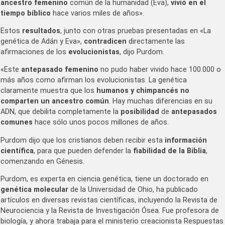
ancestro femenino
común de la humanidad (Eva),
vivió en el
tiempo bíblico
hace varios miles de años».
Estos
resultados
, junto con otras pruebas presentadas en «La
genética de Adán y Eva»,
contradicen
directamente las
afirmaciones de los
evolucionistas
, dijo Purdom.
«Este
antepasado femenino
no pudo haber vivido hace 100.000 o
más años como afirman los evolucionistas. La genética
claramente muestra que los
humanos y chimpancés no
comparten un ancestro común
. Hay muchas diferencias en su
ADN, que debilita completamente la
posibilidad
de
antepasados
comunes
hace sólo unos pocos millones de años.
Purdom dijo que los cristianos deben recibir esta
información
científica
, para que pueden defender la
fiabilidad de la Biblia
,
comenzando en Génesis.
Purdom, es experta en ciencia genética, tiene un doctorado en
genética molecular
de la Universidad de Ohio, ha publicado
artículos en diversas revistas científicas, incluyendo la Revista de
Neurociencia y la Revista de Investigación Ósea. Fue profesora de
biología, y ahora trabaja para el ministerio creacionista Respuestas