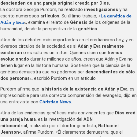
descienden de una pareja original creada por Dios.
La doctora Georgia Purdom, ha realizado
investigaciones
y ha
escrito numerosos
artículos
. Su último trabajo, «
La genética de
Adán y Eva
«, examina el relato de
Génesis
de los orígenes de la
humanidad, desde la perspectiva de la
genética
.
«Uno de los debates más importantes en el cristianismo hoy, y en
diversos círculos de la sociedad, es si
Adán y Eva realmente
existieron
o es sólo es un mitos. Quienes dicen que
hemos
evolucionado
durante millones de años, creen que Adán y Eva no
tienen lugar en la historia humana. Sostienen que la ciencia de la
genética demuestra que no podemos ser
descendientes de sólo
dos personas
«, escribió Purdom en un artículo.
Purdom afirma que
la historia de la existencia de Adán y Eva
, es
imprescindible para una correcta comprensión del evangelio, dijo en
una entrevista con
Christian News
.
«Una de las evidencias genéticas más convincentes que
Dios creó
una pareja huma
, es la investigación del
ADN
mitocondrial,
realizado por el doctor genetista,
Nathaniel
Jeanson
«, afirma Purdom. «Él claramente demuestra, que el