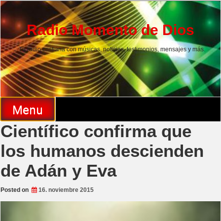
Skip
to
content
Radio Momento de Dios
Tu radio cristiana con músicas, noticias, testimonios, mensajes y más.
Menu
Científico confirma que
los humanos descienden
de Adán y Eva
Posted on
16. noviembre 2015