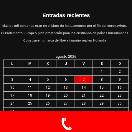
Entradas recientes
Más de mil personas oran en el Muro de los Lamentos por el fin del coronavirus.
El Parlamento Europeo pide protección para los cristianos en países musulmanes
Construyen un arca de Noé a tamaño real en Holanda
agosto 2026
L
M
X
J
V
S
D
1
2
3
4
5
6
7
8
9
10
11
12
13
14
15
16
17
18
19
20
21
22
23
24
25
26
27
28
29
30
31
« Mar
All rights reserved © Radio Momento de Dios
Theme by Seos Themes