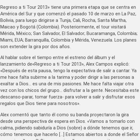
Regreso a ti Tour 2013» tiene una primera etapa que se centra en
América del Sur y que comenzó el pasado 10 de marzo en La Paz,
Bolivia, para luego dirigirse a Tunja, Cali, Rocha, Santa Martha,
Maicao y Bogotá (Colombia). Posteriormente, el tour visitará
Mérida, México; San Salvador, El Salvador; Bucaramanga, Colombia;
Miami, EUA; Barranquilla, Colombia y Mérida, Venezuela. Los planes
son extender la gira por dos años.
Al hablar sobre el tiempo entre el estreno del álbum y el
lanzamiento de«Regreso a ti Tour 2013», Alex Campos explicó:
«Después de esta pausa, tengo la expectativa de salir a cantar. Ya
me hace falta subirme a la tarima y poder dirigir a las personas a
exaltar a Dios… es una de mis pasiones. Me hace falta viajar otra
vez con los chicos del grupo… disfrutar a la gente. Necesitaba este
descanso-parar, tomar fuerza- para volver a salir y disfrutar esos
regalos que Dios tiene para nosotros».
Alex comentó que tanto él como su banda proyectaron la gira
desde una perspectiva de espera en Dios. «Vamos a tomarlo con
calma, pidiendo sabiduría a Dios (sobre) a dónde tenemos que ir,
cómo tenemos que hacerlo […] Estamos abiertos a donde el Señor