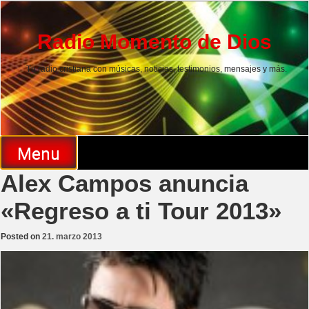
Skip
to
content
Radio Momento de Dios
Tu radio cristiana con músicas, noticias, testimonios, mensajes y más.
Menu
Alex Campos anuncia
«Regreso a ti Tour 2013»
Posted on
21. marzo 2013