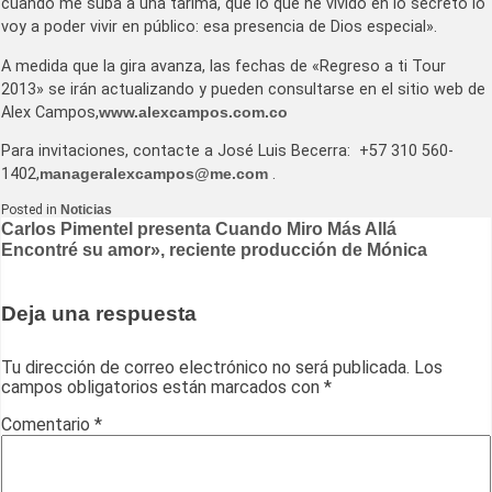
cuando me suba a una tarima, que lo que he vivido en lo secreto lo
voy a poder vivir en público: esa presencia de Dios especial».
A medida que la gira avanza, las fechas de «Regreso a ti Tour
2013» se irán actualizando y pueden consultarse en el sitio web de
Alex Campos,
www.alexcampos.com.co
Para invitaciones, contacte a José Luis Becerra: +57 310 560-
1402,
manageralexcampos@me.com
.
Posted in
Noticias
Navegación
Carlos Pimentel presenta Cuando Miro Más Allá
Encontré su amor», reciente producción de Mónica
de
entradas
Deja una respuesta
Tu dirección de correo electrónico no será publicada.
Los
campos obligatorios están marcados con
*
Comentario
*